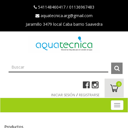
541148460417 / 01136967483
aquatecnica.arg@gmail.com
Jaramillo 3479 local Caba barrio Saavedra
0
/
INICIAR SESIÓN
REGISTRARSE
SU PEDIDO
Productos